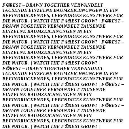
Zum
F①REST – DRAWN TOGETHER VERWANDELT
Inhalt
TAUSENDE EINZELNE BAUMZEICHNUNGEN IN EIN
springen
BEEINDRUCKENDES, LEBENDIGES KUNSTWERK FÜR
DIE NATUR.
|
WATCH THE F①REST GROW!
|
F①REST –
DRAWN TOGETHER VERWANDELT TAUSENDE
EINZELNE BAUMZEICHNUNGEN IN EIN
BEEINDRUCKENDES, LEBENDIGES KUNSTWERK FÜR
DIE NATUR.
|
WATCH THE F①REST GROW!
|
F①REST –
DRAWN TOGETHER VERWANDELT TAUSENDE
EINZELNE BAUMZEICHNUNGEN IN EIN
BEEINDRUCKENDES, LEBENDIGES KUNSTWERK FÜR
DIE NATUR.
|
WATCH THE F①REST GROW!
|
F①REST – DRAWN TOGETHER VERWANDELT
TAUSENDE EINZELNE BAUMZEICHNUNGEN IN EIN
BEEINDRUCKENDES, LEBENDIGES KUNSTWERK FÜR
DIE NATUR.
|
WATCH THE F①REST GROW!
|
F①REST –
DRAWN TOGETHER VERWANDELT TAUSENDE
EINZELNE BAUMZEICHNUNGEN IN EIN
BEEINDRUCKENDES, LEBENDIGES KUNSTWERK FÜR
DIE NATUR.
|
WATCH THE F①REST GROW!
|
F①REST –
DRAWN TOGETHER VERWANDELT TAUSENDE
EINZELNE BAUMZEICHNUNGEN IN EIN
BEEINDRUCKENDES, LEBENDIGES KUNSTWERK FÜR
DIE NATUR.
|
WATCH THE F①REST GROW!
|